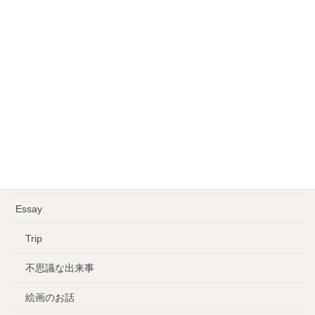
国連平和維持軍による幼児性虐待
2022年8月23日
コーエーテクモ。会長は辣腕投資家
2022年8月20日
カテゴリー
Education
Essay
Trip
不思議な出来事
絵画のお話