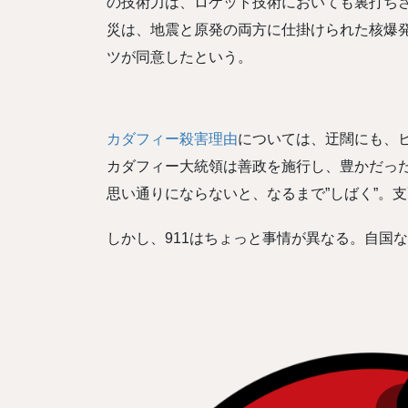
の技術力は、ロケット技術においても裏打ち
災は、地震と原発の両方に仕掛けられた核爆
ツが同意したという。
カダフィー殺害理由
については、迂闊にも、
カダフィー大統領は善政を施行し、豊かだった
思い通りにならないと、なるまで”しばく”。
しかし、911はちょっと事情が異なる。自国