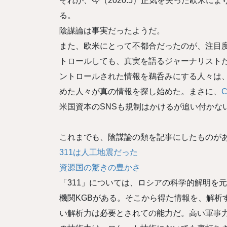
それが、今（2020.5）正気を失った欧米に
る。
陰謀論は事実だったようだ。
また、欧米にとって不都合だったのが、注目度
トロールしても、真実を語るジャーナリスト
ントロールされた情報を鵜呑みにする人々は
めた人々が真の情報を探し始めた。まさに、
C
米国資本のSNSも規制はかけるが追い付かな
これまでも、陰謀論の類を記事にしたものが
311は人工地震だった
資源国の驚きの豊かさ
「311」については、ロシアの科学的解明を
機関KGBがある。そこから得た情報を、解析
い解析力は必要とされての能力だ。高い軍事