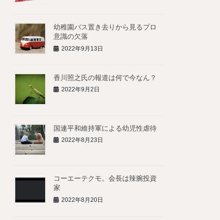
幼稚園バス置き去りから見るプロ
意識の欠落
2022年9月13日
香川照之氏の報道は何で今なん？
2022年9月2日
国連平和維持軍による幼児性虐待
2022年8月23日
コーエーテクモ。会長は辣腕投資
家
2022年8月20日