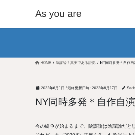
コ
ナ
ン
ビ
As you are
テ
ゲ
ン
ー
ツ
シ
へ
ョ
ス
ン
キ
に
ッ
移
HOME
陰謀論？真実である証拠
NY同時多発＊自作自
プ
動
2022年6月1日
/ 最終更新日時 :
2022年8月17日
Sach
NY同時多発＊自作自
今の紛争が始まるまで、陰謀論は陰謀論だと