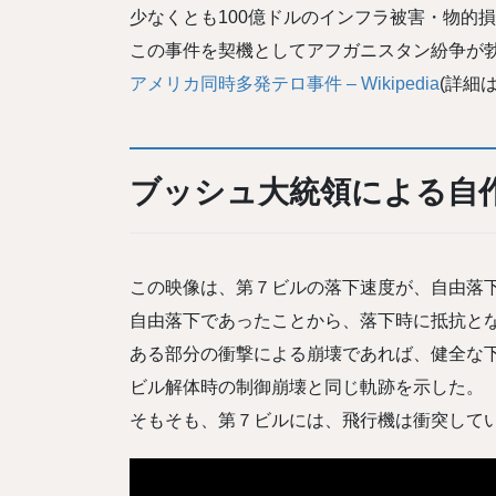
少なくとも100億ドルのインフラ被害・物的
この事件を契機としてアフガニスタン紛争が
アメリカ同時多発テロ事件 – Wikipedia
(詳細
ブッシュ大統領による自
この映像は、第７ビルの落下速度が、自由落
自由落下であったことから、落下時に抵抗と
ある部分の衝撃による崩壊であれば、健全な
ビル解体時の制御崩壊と同じ軌跡を示した。
そもそも、第７ビルには、飛行機は衝突して